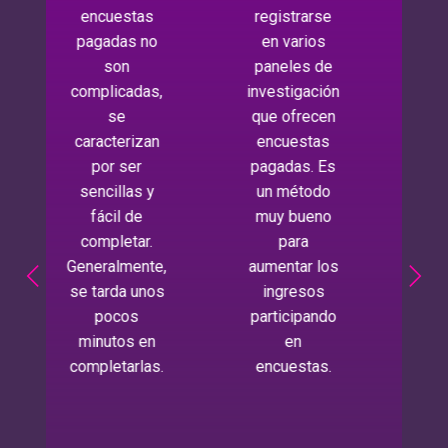
encuestas
registrarse
ve
pagadas no
en varios
en
son
paneles de
co
complicadas,
investigación
pr
se
que ofrecen
rel
caracterizan
encuestas
por ser
pagadas. Es
ser
sencillas y
un método
pr
fácil de
muy bueno
qu
completar.
para
est
Generalmente,
aumentar los
m
se tarda unos
ingresos
loca
pocos
participando
minutos en
en
opo
completarlas.
encuestas.
de 
más
nov