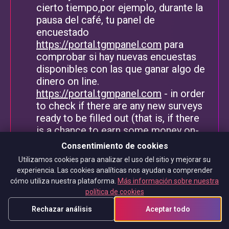
cierto tiempo,por ejemplo, durante la
pausa del café, tu panel de
encuestado
https://portal.tgmpanel.com
para
comprobar si hay nuevas encuestas
disponibles con las que ganar algo de
dinero on line.
https://portal.tgmpanel.com
- in order
to check if there are any new surveys
ready to be filled out (that is, if there
is a chance to earn some money on-
line).]
Consentimiento de cookies
Utilizamos cookies para analizar el uso del sitio y mejorar su
También puedes recibir notificaciones
experiencia. Las cookies analíticas nos ayudan a comprender
sobre nuevas encuestas por
cómo utiliza nuestra plataforma.
Más información sobre nuestra
WhatsApp, a través de Facebook
política de cookies
Messenger o extensiones de Chrome
Rechazar análisis
Aceptar todo
(los mensajes emergentes se
muestran en la pantalla del teléfono o